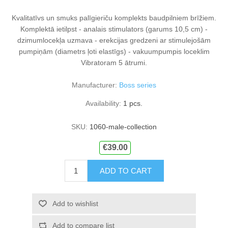
Kvalitatīvs un smuks palīgieriču komplekts baudpilniem brīžiem.
Komplektā ietilpst - analais stimulators (garums 10,5 cm) -
dzimumlocekļa uzmava - erekcijas gredzeni ar stimulejošām
pumpiņām (diametrs ļoti elastīgs) - vakuumpumpis loceklim
Vibratoram 5 ātrumi.
Manufacturer:
Boss series
Availability:
1 pcs.
SKU:
1060-male-collection
€39.00
ADD TO CART
Add to wishlist
Add to compare list