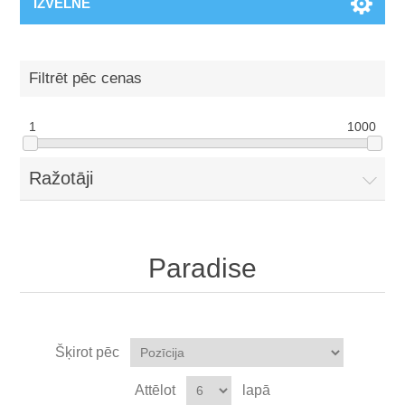
IZVĒLNE
Filtrēt pēc cenas
1
1000
Ražotāji
Paradise
Šķirot pēc
Attēlot
lapā