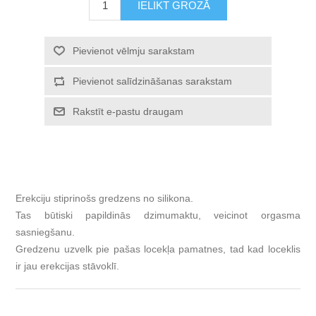
IELIKT GROZĀ
Pievienot vēlmju sarakstam
Pievienot salīdzināšanas sarakstam
Rakstīt e-pastu draugam
Erekciju stiprinošs gredzens no silikona.
Tas būtiski papildinās dzimumaktu, veicinot orgasma
sasniegšanu.
Gredzenu uzvelk pie pašas locekļa pamatnes, tad kad loceklis
ir jau erekcijas stāvoklī.