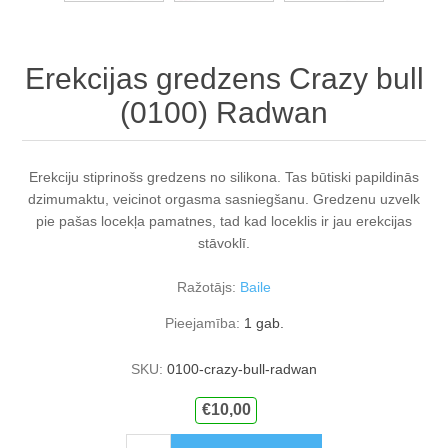
Erekcijas gredzens Crazy bull
(0100) Radwan
Erekciju stiprinošs gredzens no silikona. Tas būtiski papildinās
dzimumaktu, veicinot orgasma sasniegšanu. Gredzenu uzvelk
pie pašas locekļa pamatnes, tad kad loceklis ir jau erekcijas
stāvoklī.
Ražotājs:
Baile
Pieejamība:
1 gab.
SKU:
0100-crazy-bull-radwan
€10,00