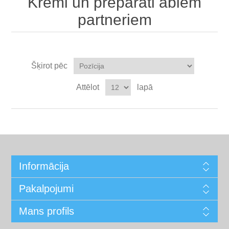
Krēmi un preparāti abiem
partneriem
Šķirot pēc
Attēlot
lapā
Informācija
Pakalpojumi
Mans profils