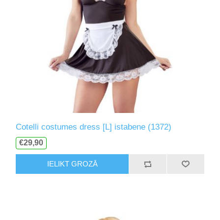
Cotelli costumes dress [L] istabene (1372)
€29,90
IELIKT GROZĀ