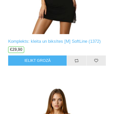
Komplekts: kleita un biksītes [M] SoftLine (1372)
€29,90
IELIKT GROZĀ