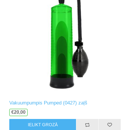
Vakuumpumpis Pumped (0427) zaļš
€20,00
IELIKT GROZĀ