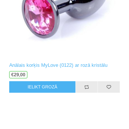
Anālais korķis MyLove (0122) ar rozā kristālu
€29,00
IELIKT GROZĀ