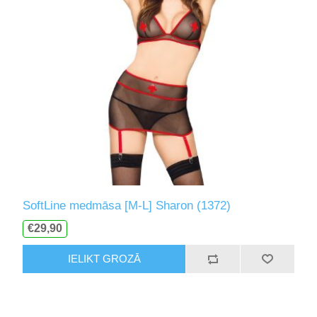
SoftLine medmāsa [M-L] Sharon (1372)
€29,90
IELIKT GROZĀ