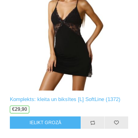
Komplekts: kleita un biksītes [L] SoftLine (1372)
€29,90
IELIKT GROZĀ