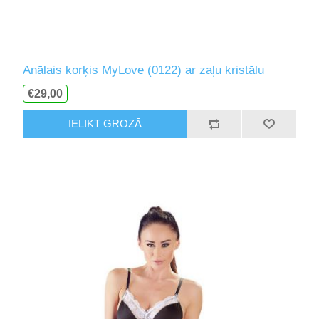
Anālais korķis MyLove (0122) ar zaļu kristālu
€29,00
IELIKT GROZĀ