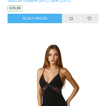
SoftLine istabene [M-L] Jane (1372)
€29,90
IELIKT GROZĀ