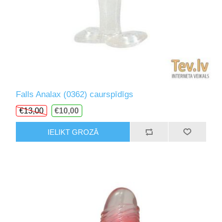
Falls Analax (0362) caurspīdīgs
€13,00
€10,00
IELIKT GROZĀ