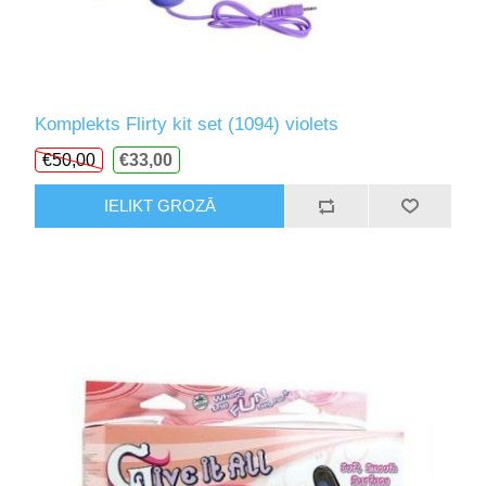
Komplekts Flirty kit set (1094) violets
€50,00
€33,00
IELIKT GROZĀ