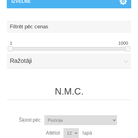
IZVĒLNE
Filtrēt pēc cenas
1
1000
Ražotāji
N.M.C.
Šķirot pēc
Attēlot
lapā