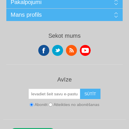
Pakalpojumi
Mans profils
Sekot mums
Avīze
SŪTĪT
Abonēt
Atteikties no abonēšanas