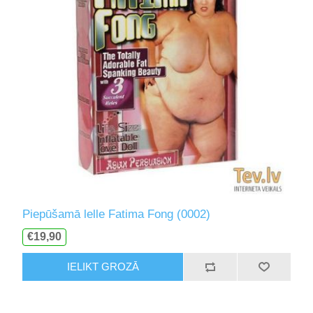
Piepūšamā lelle Fatima Fong (0002)
€19,90
IELIKT GROZĀ