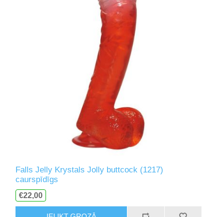
Falls Jelly Krystals Jolly buttcock (1217)
caurspīdīgs
€22,00
IELIKT GROZĀ