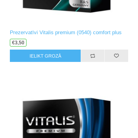
Prezervatīvi Vitalis premium (0540) comfort plus
€3,50
IELIKT GROZĀ