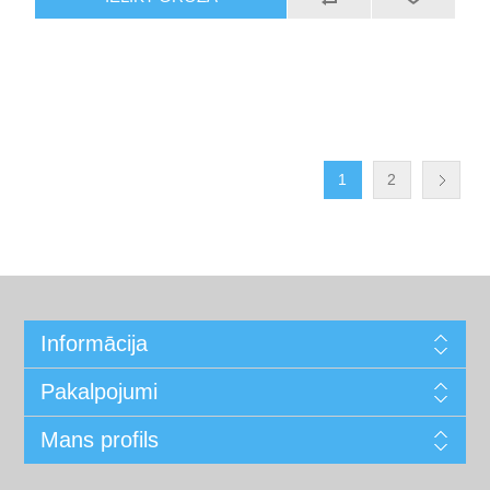
1
2
Informācija
Pakalpojumi
Mans profils