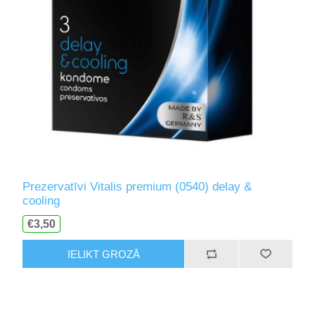
Prezervatīvi Vitalis premium (0540) delay &
cooling
€3,50
IELIKT GROZĀ