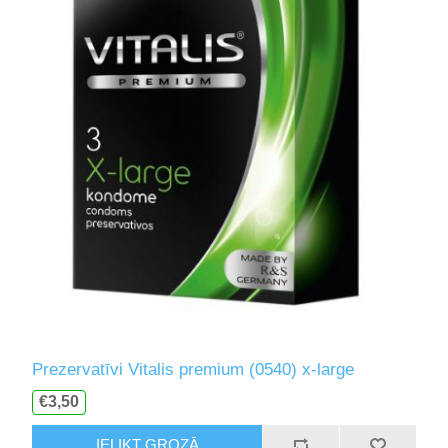
Prezervatīvi Vitalis premium (0540) x-large
€3,50
IELIKT GROZĀ