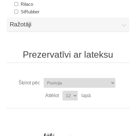
Rilaco
StRubber
Ražotāji
Prezervatīvi ar lateksu
Šķirot pēc
Attēlot
lapā