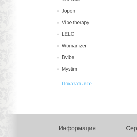
Jopen
Vibe therapy
LELO
Womanizer
Bvibe
Mystim
Показать все
Информация
Сер