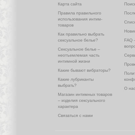
Карта сайта
Поис
Правила правильного
Посл
использования интим-
Спис
товаров
Нови
Как правильно выбрать
сексуальное белье?
FAQ 
вопро
Сексуальное белье –
неотъемлемая часть
Серв
интимной жизни
Прове
Какие бывают вибраторы?
Поли
Какие лубриканты
конф
выбрать?
О на
Магазин интимных товаров
– изделия сексуального
характера
Связаться с нами