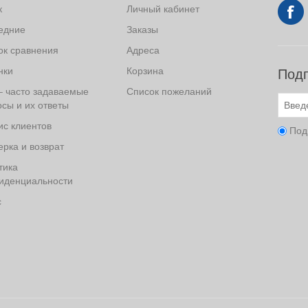
к
Личный кабинет
едние
Заказы
ок сравнения
Адреса
нки
Корзина
Подп
– часто задаваемые
Список пожеланий
сы и их ответы
ис клиентов
Под
рка и возврат
тика
иденциальности
с