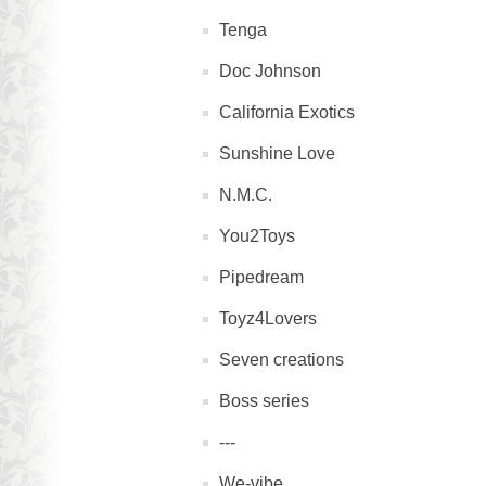
Tenga
Doc Johnson
California Exotics
Sunshine Love
N.M.C.
You2Toys
Pipedream
Toyz4Lovers
Seven creations
Boss series
---
We-vibe