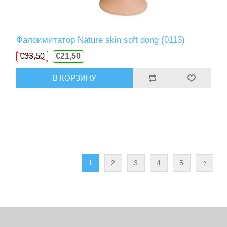
Фалоимитатор Nature skin soft dong (0113)
€33,50
€21,50
В КОРЗИНУ
1
2
3
4
5